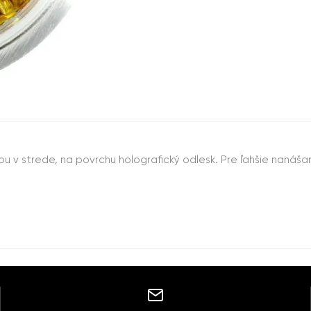
rkou v strede, na povrchu holografický odlesk. Pre ľahšie nan