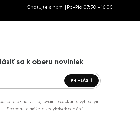
Chatujte s nami | Po-Pia 07:30 - 16:00
lásiť sa k oberu noviniek
 dostane e-maily s najnovšími produktmi a výhodnými
mi. Z odberu sa môžete kedykoľvek odhlásiť.