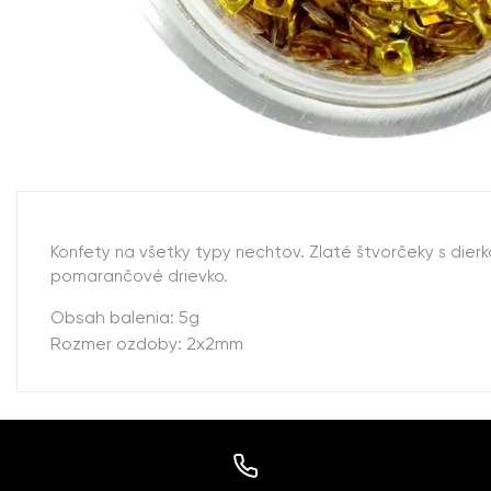
Konfety na všetky typy nechtov. Zlaté štvorčeky s die
pomarančové drievko.
Obsah balenia: 5g
Rozmer ozdoby: 2x2mm