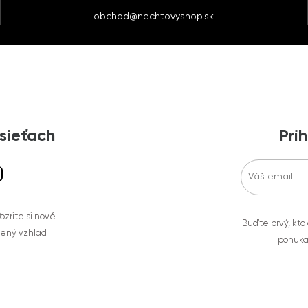
obchod@nechtovyshop.sk
 sieťach
Prih
zrite si nové
Buďte prvý, kto
bený vzhľad
ponuka