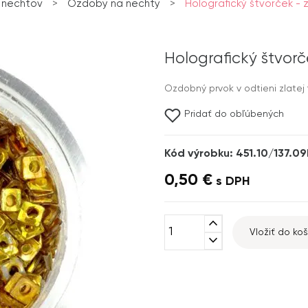
 nechtov
>
Ozdoby na nechty
>
Holografický štvorček - 
Holografický štvorč
Ozdobný prvok v odtieni zlatej
Pridať do obľúbených
Kód výrobku: 451.10/137.0
0,50 €
s DPH
expand_less
Vložiť do koš
expand_more