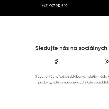
+421 907 917 349
Sledujte nás na sociálnych
Sledujte Nás na Vašich obľúbených platformách. Po
produkty, videá s návodmi a zdieľajte svoj obľú