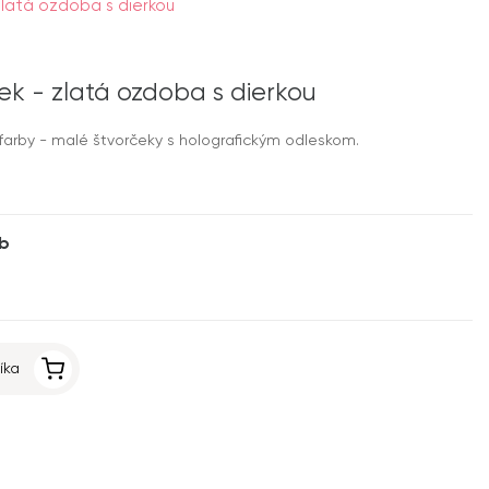
zlatá ozdoba s dierkou
ek - zlatá ozdoba s dierkou
 farby - malé štvorčeky s holografickým odleskom.
9b
íka