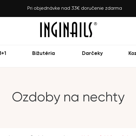
Pri objednávke nad 33€ doručenie zdarma
1+1
Bižutéria
Darčeky
Ko
Ozdoby na nechty