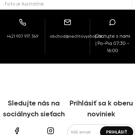
Foto je ilustračné.
Chatujte s nami
+421 907 917 349
obchod@nechtovyshop.sk
| Po-Pia 07:30 -
16:00
Sledujte nás na
Prihlásiť sa k oberu
sociálnych sieťach
noviniek