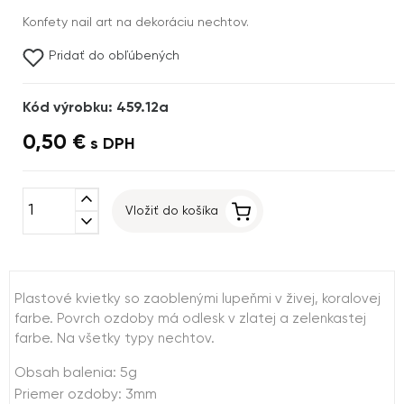
Konfety nail art na dekoráciu nechtov.
Pridať do obľúbených
Kód výrobku: 459.12a
0,50 €
s DPH
expand_less
Vložiť do košíka
expand_more
Plastové kvietky so zaoblenými lupeňmi v živej, koralovej
farbe. Povrch ozdoby má odlesk v zlatej a zelenkastej
farbe. Na všetky typy nechtov.
Obsah balenia: 5g
Priemer ozdoby: 3mm