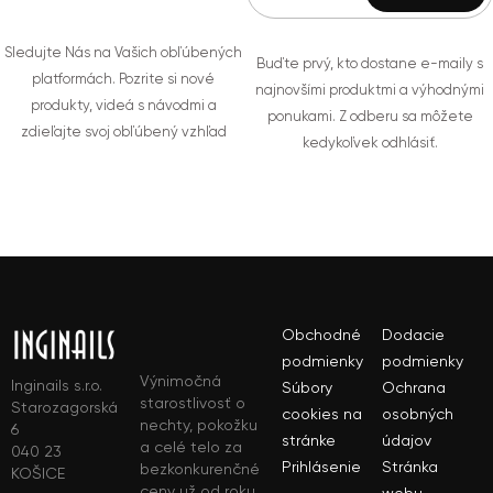
Sledujte Nás na Vašich obľúbených
Buďte prvý, kto dostane e-maily s
platformách. Pozrite si nové
najnovšími produktmi a výhodnými
produkty, videá s návodmi a
ponukami. Z odberu sa môžete
zdieľajte svoj obľúbený vzhľad
kedykoľvek odhlásiť.
Obchodné
Dodacie
podmienky
podmienky
Výnimočná
Inginails s.r.o.
Súbory
Ochrana
starostlivosť o
Starozagorská
cookies na
osobných
nechty, pokožku
6
stránke
údajov
a celé telo za
040 23
Prihlásenie
Stránka
bezkonkurenčné
KOŠICE
ceny už od roku