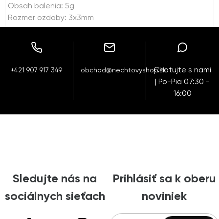
Obsah balenia: 5g
Rozmer ozdoby: 3x3mm
Chatujte s nami
+421 907 917 349
obchod@nechtovyshop.sk
| Po-Pia 07:30 -
16:00
Sledujte nás na
Prihlásiť sa k oberu
sociálnych sieťach
noviniek