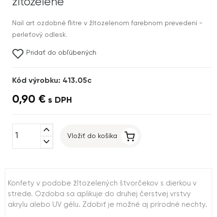
žltozelené
Nail art ozdobné flitre v žltozelenom farebnom prevedení -
perleťový odlesk.
Pridať do obľúbených
Kód výrobku: 413.05c
0,90 €
s DPH
expand_less
Vložiť do košíka
expand_more
Konfety v podobe žltozelených štvorčekov s dierkou v
strede. Ozdoba sa aplikuje do druhej čerstvej vrstvy
akrylu alebo UV gélu. Zdobiť je možné aj prírodné nechty.