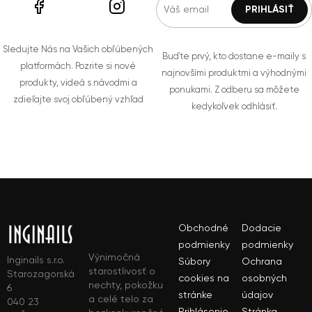
Sledujte Nás na Vašich obľúbených
Buďte prvý, kto dostane e-maily s
platformách. Pozrite si nové
najnovšími produktmi a výhodnými
produkty, videá s návodmi a
ponukami. Z odberu sa môžete
zdieľajte svoj obľúbený vzhľad
kedykoľvek odhlásiť.
Obchodné
Dodacie
podmienky
podmienky
Výnimočná
Inginails s.r.o.
Súbory
Ochrana
starostlivosť o
Starozagorská
cookies na
osobných
nechty, pokožku
6
stránke
údajov
a celé telo za
040 23