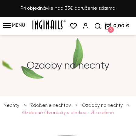
Pri objednávke nad 33€ doručenie zdarma
MENU
0,00 €
0
Ozdoby na nechty
Nechty
>
Zdobenie nechtov
>
Ozdoby na nechty
>
Ozdobné štvorčeky s dierkou - žltozelené