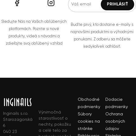
Sledujte Nás na Vašich obľúbených
Buďte prvý, kto dostane e-maily s
platformách. Pozrite si nové
najnovšími produktmi a výhodnými
produkty, videá s návodmi a
ponukami. Z odberu sa môžete
zdieľajte svoj obľúbený vzhľad
kedykoľvek odhlásiť.
Obchodné
Dodacie
podmienky
podmienky
Výnimočná
Inginails s.r.o.
Súbory
Ochrana
starostlivosť o
Starozagorská
cookies na
osobných
nechty, pokožku
6
stránke
údajov
a celé telo za
040 23