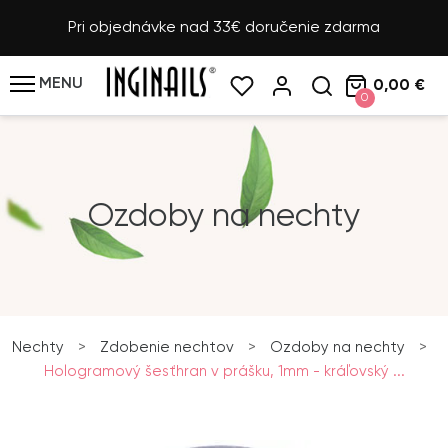
Pri objednávke nad 33€ doručenie zdarma
MENU
0,00 €
0
Ozdoby na nechty
Nechty
>
Zdobenie nechtov
>
Ozdoby na nechty
>
Hologramový šesťhran v prášku, 1mm - kráľovský ...