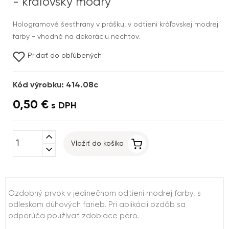
- kráľovský modrý
Hologramové šesťhrany v prášku, v odtieni kráľovskej modrej
farby - vhodné na dekoráciu nechtov.
Pridať do obľúbených
Kód výrobku: 414.08c
0,50 €
s DPH
expand_less
Vložiť do košíka
expand_more
Ozdobný prvok v jedinečnom odtieni modrej farby, s
odleskom dúhových farieb. Pri aplikácii ozdôb sa
odporúča používať zdobiace pero.