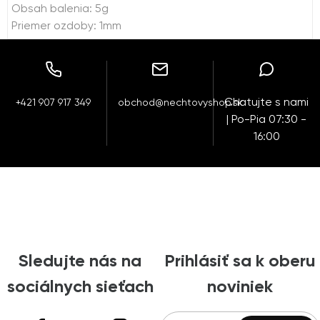
Obsah balenia: 5g
Priemer ozdoby: 1mm
Chatujte s nami
+421 907 917 349
obchod@nechtovyshop.sk
| Po-Pia 07:30 -
16:00
Sledujte nás na
Prihlásiť sa k oberu
sociálnych sieťach
noviniek