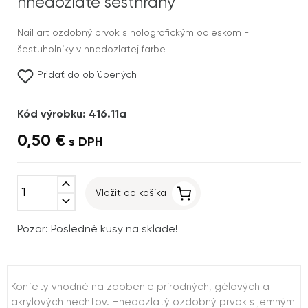
hnedozlaté šesťhrany
Nail art ozdobný prvok s holografickým odleskom -
šesťuholníky v hnedozlatej farbe.
Pridať do obľúbených
Kód výrobku: 416.11a
0,50 €
s DPH
expand_less
Vložiť do košíka
expand_more
Pozor: Posledné kusy na sklade!
Konfety vhodné na zdobenie prírodných, gélových a
akrylových nechtov. Hnedozlatý ozdobný prvok s jemným