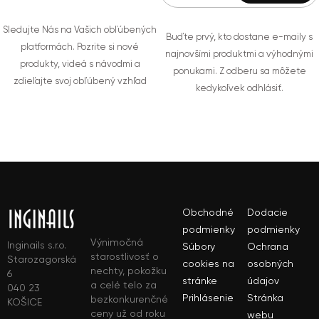
Sledujte Nás na Vašich obľúbených
Buďte prvý, kto dostane e-maily s
platformách. Pozrite si nové
najnovšími produktmi a výhodnými
produkty, videá s návodmi a
ponukami. Z odberu sa môžete
zdieľajte svoj obľúbený vzhľad
kedykoľvek odhlásiť.
Obchodné
Dodacie
podmienky
podmienky
Výnimočná
Inginails s.r.o.
Súbory
Ochrana
starostlivosť o
Starozagorská
cookies na
osobných
nechty, pokožku
6
stránke
údajov
a celé telo za
040 23
Prihlásenie
Stránka
bezkonkurenčné
KOŠICE
ceny už od roku
webu