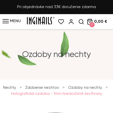
Pri objednávke nad 33€ doručenie zdarma
MENU
0,00 €
0
Ozdoby na nechty
Nechty
>
Zdobenie nechtov
>
Ozdoby na nechty
>
Holografická ozdoba - 1mm hnedozlaté šesťhrany