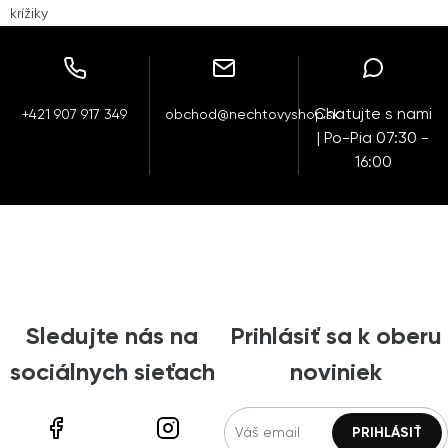
krížiky
Chatujte s nami
+421 907 917 349
obchod@nechtovyshop.sk
| Po-Pia 07:30 -
16:00
Sledujte nás na
Prihlásiť sa k oberu
sociálnych sieťach
noviniek