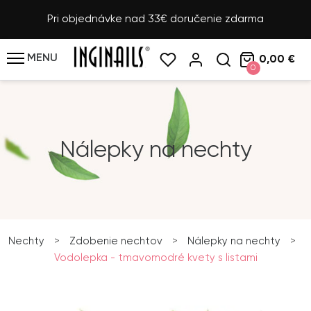
Pri objednávke nad 33€ doručenie zdarma
MENU
0,00 €
0
Nálepky na nechty
Nechty
>
Zdobenie nechtov
>
Nálepky na nechty
>
Vodolepka - tmavomodré kvety s listami