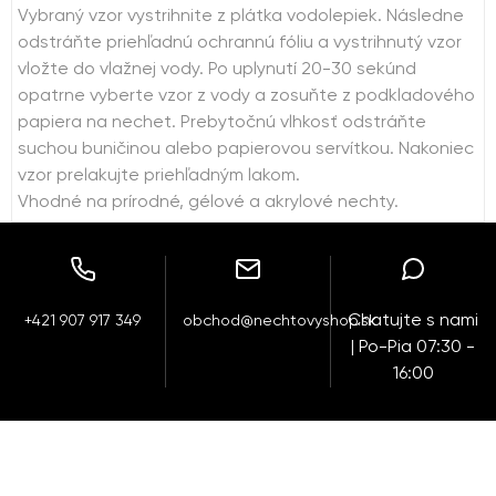
Vybraný vzor vystrihnite z plátka vodolepiek. Následne
odstráňte priehľadnú ochrannú fóliu a vystrihnutý vzor
vložte do vlažnej vody. Po uplynutí 20-30 sekúnd
opatrne vyberte vzor z vody a zosuňte z podkladového
papiera na nechet. Prebytočnú vlhkosť odstráňte
suchou buničinou alebo papierovou servítkou. Nakoniec
vzor prelakujte priehľadným lakom.
Vhodné na prírodné, gélové a akrylové nechty.
Chatujte s nami
+421 907 917 349
obchod@nechtovyshop.sk
| Po-Pia 07:30 -
16:00