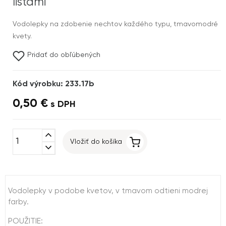
listami
Vodolepky na zdobenie nechtov každého typu, tmavomodré
kvety.
Pridať do obľúbených
Kód výrobku: 233.17b
0,50 €
s DPH
expand_less
Vložiť do košíka
expand_more
Vodolepky v podobe kvetov, v tmavom odtieni modrej
farby.
POUŽITIE: