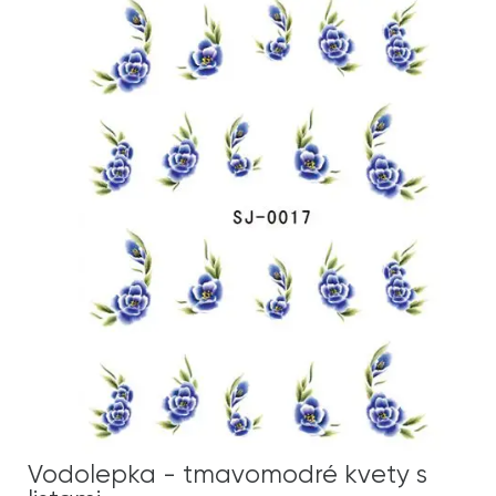
Vodolepka - tmavomodré kvety s