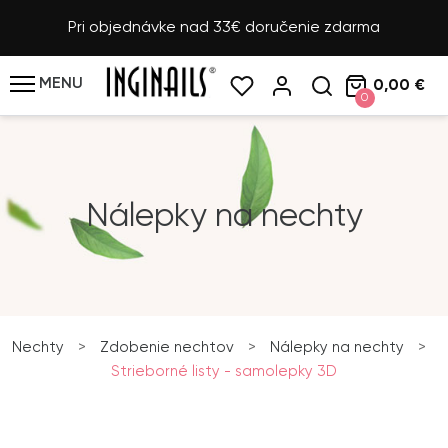
Pri objednávke nad 33€ doručenie zdarma
MENU
0,00 €
0
Nálepky na nechty
Nechty
>
Zdobenie nechtov
>
Nálepky na nechty
>
Strieborné listy - samolepky 3D