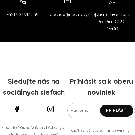
Chatujte s nami
+421 907 917 349
obchod@nechtovyshop.sk
| Po-Pia 07:30 -
16:00
Sledujte nás na
Prihlásiť sa k oberu
sociálnych sieťach
noviniek
Sledujte Nás na Vašich obľúbených
Buďte prvý, kto dostane e-maily s