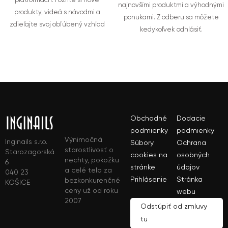
platformách. Pozrite si nové
najnovšími produktmi a výhodnými
produkty, videá s návodmi a
ponukami. Z odberu sa môžete
zdieľajte svoj obľúbený vzhľad
kedykoľvek odhlásiť.
Obchodné
Dodacie
podmienky
podmienky
Výnimočná
Inginails s.r.o.
Súbory
Ochrana
starostlivosť o
Starozagorská
cookies na
osobných
nechty, pokožku
6
stránke
údajov
a celé telo za
040 23
Prihlásenie
Stránka
bezkonkurenčné
KOŠICE
ceny už od roku
webu
2007
Odstúpiť od zmluvy
tu