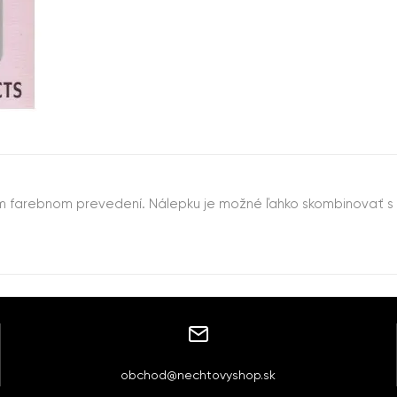
 farebnom prevedení. Nálepku je možné ľahko skombinovať s 
obchod@nechtovyshop.sk