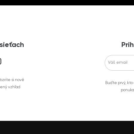
 sieťach
Prih
zrite si nové
Buďte prvý, kto
bený vzhľad
ponuka