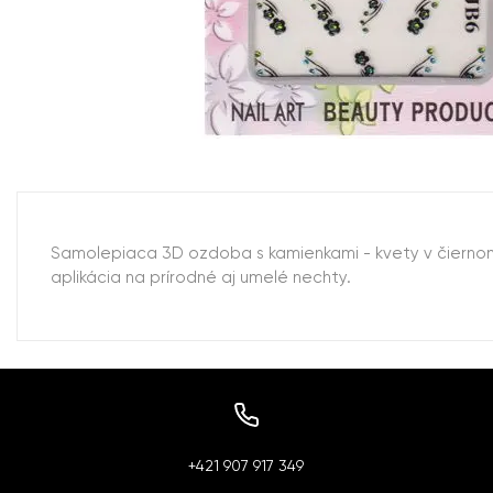
Samolepiaca 3D ozdoba s kamienkami - kvety v čiernom
aplikácia na prírodné aj umelé nechty.
+421 907 917 349