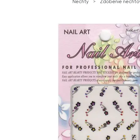
Nechty
>
Zdobenie nechto