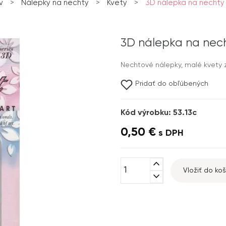
v
>
Nálepky na nechty
>
Kvety
>
3D nálepka na nechty 
3D nálepka na nech
Nechtové nálepky, malé kvety
Pridať do obľúbených
Kód výrobku: 53.13c
0,50 €
s DPH
expand_less
Vložiť do koš
expand_more