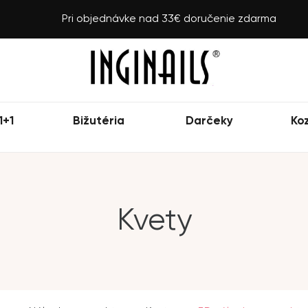
Pri objednávke nad 33€ doručenie zdarma
1+1
Bižutéria
Darčeky
Ko
Kvety