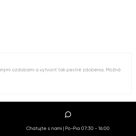
inými ozdobami a vytvoriť tak pestré zdobenia. Možná
Chatujte s nami | Po-Pia 07:30 - 16:00