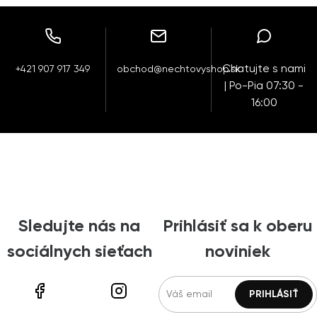
Chatujte s nami
+421 907 917 349
obchod@nechtovyshop.sk
| Po-Pia 07:30 -
16:00
Sledujte nás na
Prihlásiť sa k oberu
sociálnych sieťach
noviniek