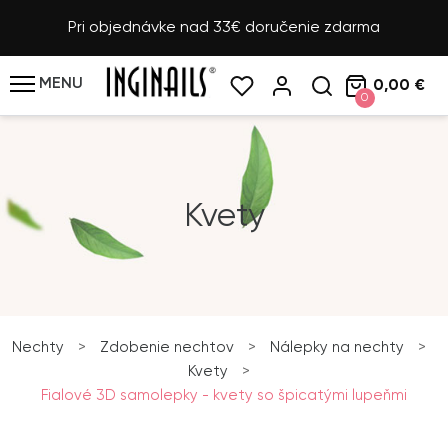
Pri objednávke nad 33€ doručenie zdarma
MENU
0,00 €
0
Kvety
Nechty
>
Zdobenie nechtov
>
Nálepky na nechty
>
Kvety
>
Fialové 3D samolepky - kvety so špicatými lupeňmi