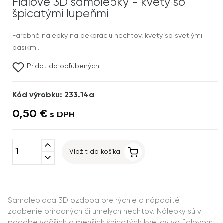
Fialové 3D samolepky - kvety so
špicatými lupeňmi
Farebné nálepky na dekoráciu nechtov, kvety so svetlými
pásikmi.
Pridať do obľúbených
Kód výrobku: 233.14a
0,50 €
s DPH
expand_less
Vložiť do košíka
expand_more
Samolepiaca 3D ozdoba pre rýchle a nápadité
zdobenie prírodných či umelých nechtov. Nálepky sú v
podobe väčších a menších špicatých kvetov vo fialovom