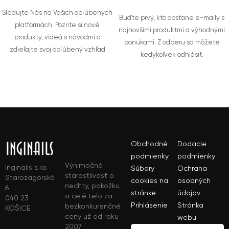
Sledujte Nás na Vašich obľúbených
Buďte prvý, kto dostane e-maily s
platformách. Pozrite si nové
najnovšími produktmi a výhodnými
produkty, videá s návodmi a
ponukami. Z odberu sa môžete
zdieľajte svoj obľúbený vzhľad
kedykoľvek odhlásiť.
Obchodné
Dodacie
podmienky
podmienky
Výnimočná
Inginails s.r.o.
Súbory
Ochrana
starostlivosť o
Starozagorská
cookies na
osobných
nechty, pokožku
6
stránke
údajov
a celé telo za
040 23
Prihlásenie
Stránka
bezkonkurenčné
KOŠICE
ceny už od roku
webu
2007