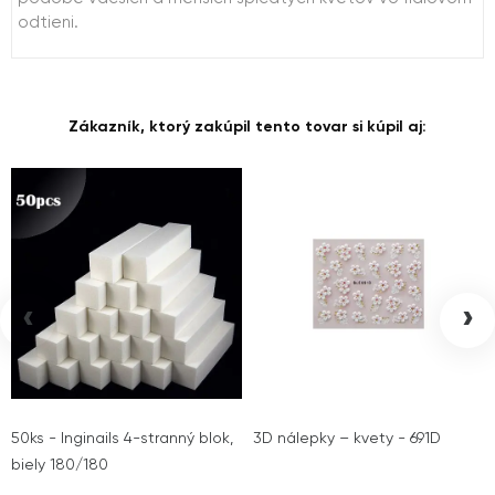
odtieni.
Zákazník, ktorý zakúpil tento tovar si kúpil aj:
‹
›
50ks - Inginails 4-stranný blok,
3D nálepky – kvety - 691D
biely 180/180