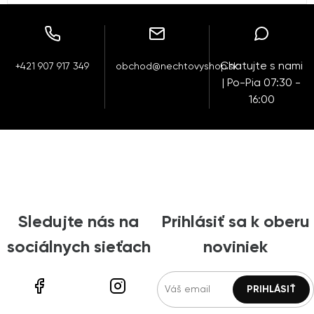
Chatujte s nami
+421 907 917 349
obchod@nechtovyshop.sk
| Po-Pia 07:30 -
16:00
Sledujte nás na
Prihlásiť sa k oberu
sociálnych sieťach
noviniek