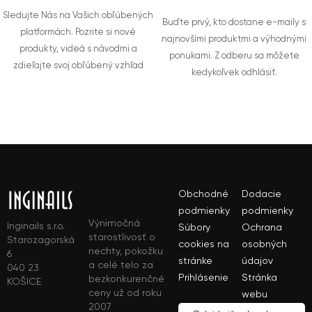
Sledujte Nás na Vašich obľúbených
Buďte prvý, kto dostane e-maily s
platformách. Pozrite si nové
najnovšími produktmi a výhodnými
produkty, videá s návodmi a
ponukami. Z odberu sa môžete
zdieľajte svoj obľúbený vzhľad
kedykoľvek odhlásiť.
Obchodné
Dodacie
podmienky
podmienky
Výnimočná
Inginails s.r.o.
Súbory
Ochrana
starostlivosť o
Starozagorská
cookies na
osobných
nechty, pokožku
6
stránke
údajov
a celé telo za
040 23
Prihlásenie
Stránka
bezkonkurenčné
KOŠICE
ceny už od roku
webu
2007