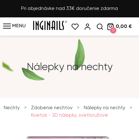
Pri objednávke nad 33€ doručenie zdarma
MENU
0,00 €
0
Nálepky na nechty
Nechty
>
Zdobenie nechtov
>
Nálepky na nechty
>
Kvietok - 3D nálepky, svetloružové