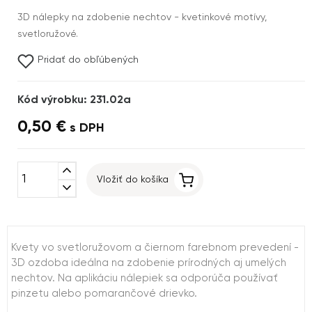
3D nálepky na zdobenie nechtov - kvetinkové motívy,
svetloružové.
Pridať do obľúbených
Kód výrobku: 231.02a
0,50 €
s DPH
expand_less
Vložiť do košíka
expand_more
Kvety vo svetloružovom a čiernom farebnom prevedení -
3D ozdoba ideálna na zdobenie prírodných aj umelých
nechtov. Na aplikáciu nálepiek sa odporúča používať
pinzetu alebo pomarančové drievko.