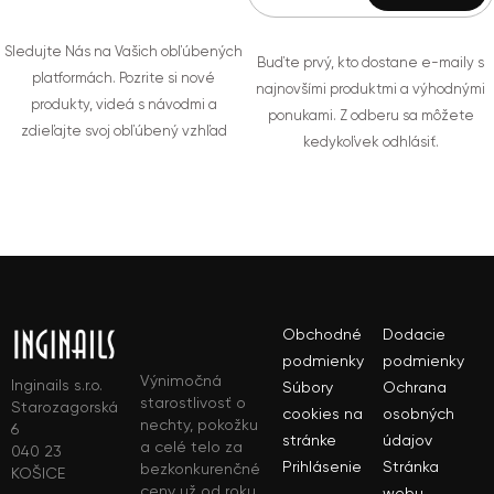
Sledujte Nás na Vašich obľúbených
Buďte prvý, kto dostane e-maily s
platformách. Pozrite si nové
najnovšími produktmi a výhodnými
produkty, videá s návodmi a
ponukami. Z odberu sa môžete
zdieľajte svoj obľúbený vzhľad
kedykoľvek odhlásiť.
Obchodné
Dodacie
podmienky
podmienky
Výnimočná
Inginails s.r.o.
Súbory
Ochrana
starostlivosť o
Starozagorská
cookies na
osobných
nechty, pokožku
6
stránke
údajov
a celé telo za
040 23
Prihlásenie
Stránka
bezkonkurenčné
KOŠICE
ceny už od roku