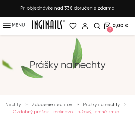
Pri objednávke nad 33€ doručenie zdarma
MENU
0,00 €
0
Prášky na nechty
Nechty
>
Zdobenie nechtov
>
Prášky na nechty
>
Ozdobný prášok - malinovo - ružový, jemné zrnko...