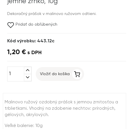
jemné zrnko, 10g
Dekoračný prášok v malinovo ružovom odtieni.
Pridať do obľúbených
Kód výrobku: 443.12c
1,20 €
s DPH
expand_less
Vložiť do košíka
expand_more
Malinovo ružový ozdobný prášok s jemnou zrnitosťou a
trblietkami. Vhodný na zdobenie nechtov: prírodných,
gélových, akrylových.
Veľké balenie: 10g