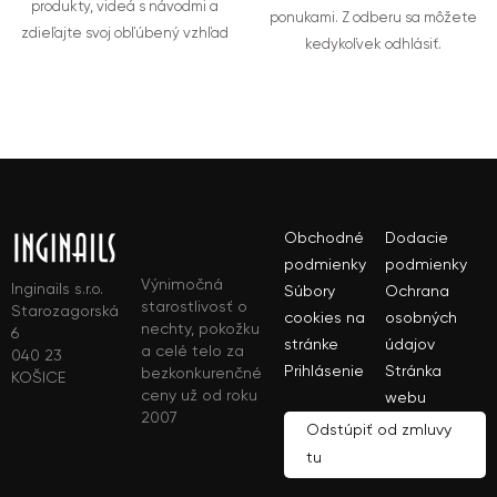
produkty, videá s návodmi a
ponukami. Z odberu sa môžete
zdieľajte svoj obľúbený vzhľad
kedykoľvek odhlásiť.
Obchodné
Dodacie
podmienky
podmienky
Výnimočná
Inginails s.r.o.
Súbory
Ochrana
starostlivosť o
Starozagorská
cookies na
osobných
nechty, pokožku
6
stránke
údajov
a celé telo za
040 23
Prihlásenie
Stránka
bezkonkurenčné
KOŠICE
ceny už od roku
webu
2007
Odstúpiť od zmluvy
tu