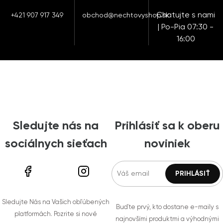
Chatujte s nami
+421 907 917 349
obchod@nechtovyshop.sk
| Po-Pia 07:30 -
16:00
Sledujte nás na
Prihlásiť sa k oberu
sociálnych sieťach
noviniek
Sledujte Nás na Vašich obľúbených
Buďte prvý, kto dostane e-maily s
platformách. Pozrite si nové
najnovšími produktmi a výhodnými