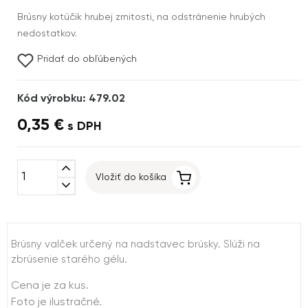
Brúsny kotúčik hrubej zrnitosti, na odstránenie hrubých
nedostatkov.
Pridať do obľúbených
Kód výrobku: 479.02
0,35 €
s DPH
expand_less
Vložiť do košíka
expand_more
Brúsny valček určený na nadstavec brúsky. Slúži na
zbrúsenie starého gélu.
Cena je za kus.
Foto je ilustračné.