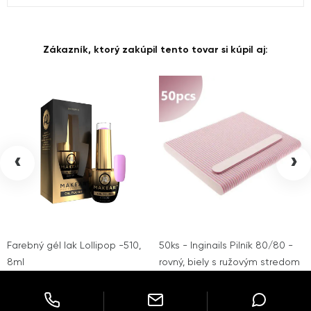
Zákazník, ktorý zakúpil tento tovar si kúpil aj:
‹
›
Farebný gél lak Lollipop -510,
50ks - Inginails Pilník 80/80 -
8ml
rovný, biely s ružovým stredom