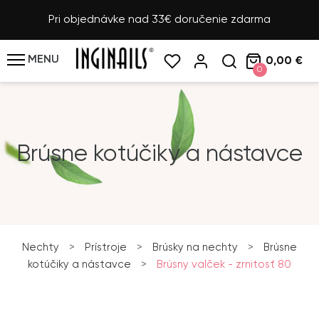
Pri objednávke nad 33€ doručenie zdarma
MENU
0,00 €
0
Brúsne kotúčiky a nástavce
Nechty
>
Prístroje
>
Brúsky na nechty
>
Brúsne
kotúčiky a nástavce
>
Brúsny valček - zrnitosť 80