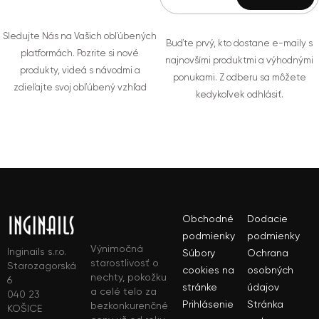
Sledujte Nás na Vašich obľúbených
Buďte prvý, kto dostane e-maily s
platformách. Pozrite si nové
najnovšími produktmi a výhodnými
produkty, videá s návodmi a
ponukami. Z odberu sa môžete
zdieľajte svoj obľúbený vzhľad
kedykoľvek odhlásiť.
Obchodné
Dodacie
podmienky
podmienky
Výnimočná
Inginails s.r.o.
Súbory
Ochrana
starostlivosť o
Starozagorská
cookies na
osobných
nechty, pokožku
6
stránke
údajov
a celé telo za
040 23
Prihlásenie
Stránka
bezkonkurenčné
KOŠICE