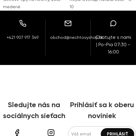
medené
10
Chatujte s nami
+421 907 917 349
obchod@nechtovyshop.sk
| Po-Pia 07:30 -
16:00
Sledujte nás na
Prihlásiť sa k oberu
sociálnych sieťach
noviniek