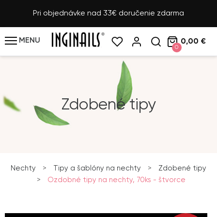
Pri objednávke nad 33€ doručenie zdarma
MENU
0,00 €
0
Zdobené tipy
Nechty
>
Tipy a šablóny na nechty
>
Zdobené tipy
>
Ozdobné tipy na nechty, 70ks - štvorce