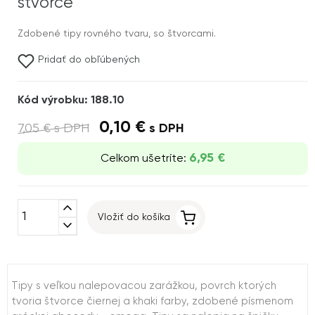
štvorce
Zdobené tipy rovného tvaru, so štvorcami.
Pridať do obľúbených
Kód výrobku: 188.10
0,10 €
7,05 €
s DPH
s DPH
6,95 €
Celkom ušetríte:
expand_less
Vložiť do košíka
expand_more
Tipy s veľkou nalepovacou zarážkou, povrch ktorých
tvoria štvorce čiernej a khaki farby, zdobené písmenom