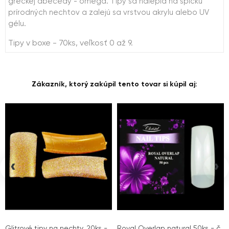
gréckej abecedy - omega. Tipy sa nalepia na špičku
prírodných nechtov a zalejú sa vrstvou akrylu alebo UV
gélu.
Tipy v boxe - 70ks, veľkosť 0 až 9.
Zákazník, ktorý zakúpil tento tovar si kúpil aj:
‹
›
Glitrové tipy na nechty, 20ks -
Royal Overlap natural 50ks - č.