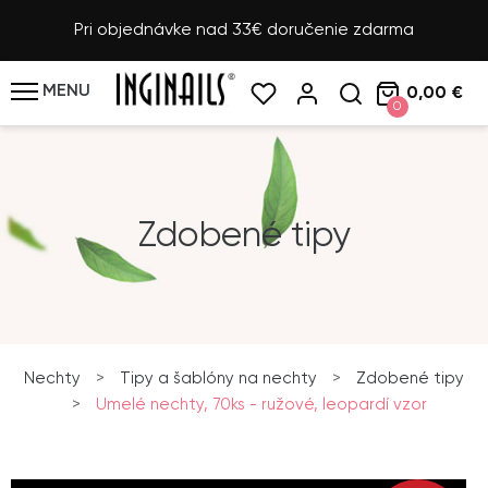
Pri objednávke nad 33€ doručenie zdarma
MENU
0,00 €
0
Zdobené tipy
Nechty
>
Tipy a šablóny na nechty
>
Zdobené tipy
>
Umelé nechty, 70ks - ružové, leopardí vzor