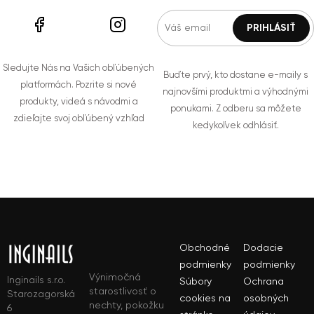
Sledujte Nás na Vašich obľúbených
Buďte prvý, kto dostane e-maily s
platformách. Pozrite si nové
najnovšími produktmi a výhodnými
produkty, videá s návodmi a
ponukami. Z odberu sa môžete
zdieľajte svoj obľúbený vzhľad
kedykoľvek odhlásiť.
Obchodné
Dodacie
podmienky
podmienky
Výnimočná
Inginails s.r.o.
Súbory
Ochrana
starostlivosť o
Starozagorská
cookies na
osobných
nechty, pokožku
6