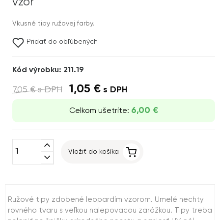
vzor
Vkusné tipy ružovej farby.
Pridať do obľúbených
Kód výrobku: 211.19
1,05 €
7,05 €
s DPH
s DPH
6,00 €
Celkom ušetríte:
expand_less
Vložiť do košíka
expand_more
Ružové tipy zdobené leopardím vzorom. Umelé nechty
rovného tvaru s veľkou nalepovacou zarážkou. Tipy treba