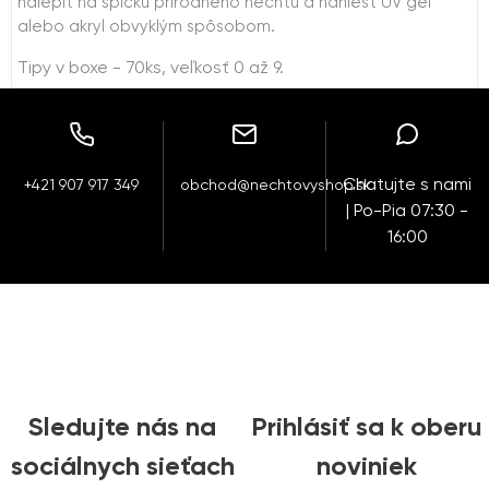
nalepiť na špičku prírodného nechtu a naniesť UV gél
alebo akryl obvyklým spôsobom.
Tipy v boxe - 70ks, veľkosť 0 až 9.
Chatujte s nami
+421 907 917 349
obchod@nechtovyshop.sk
| Po-Pia 07:30 -
16:00
Sledujte nás na
Prihlásiť sa k oberu
sociálnych sieťach
noviniek