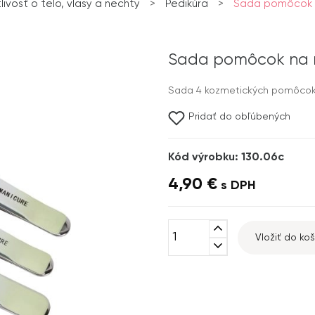
livosť o telo, vlasy a nechty
>
Pedikúra
>
Sada pomôcok n
Sada pomôcok na m
Sada 4 kozmetických pomôcok n
Pridať do obľúbených
Kód výrobku: 130.06c
4,90 €
s DPH
expand_less
Vložiť do koš
expand_more