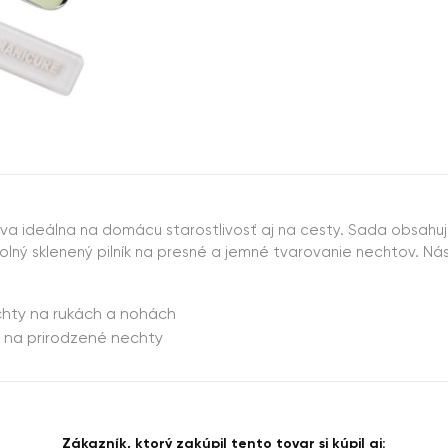
va ideálna na domácu starostlivosť aj na cesty. Sada obsahuje
lný sklenený pilník na presné a jemné tvarovanie nechtov. Nás
echty na rukách a nohách
ny na prirodzené nechty
Zákazník, ktorý zakúpil tento tovar si kúpil aj: