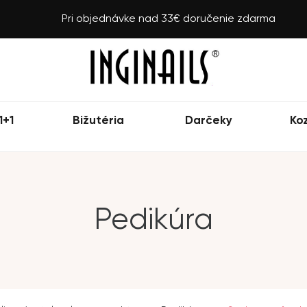
Pri objednávke nad 33€ doručenie zdarma
1+1
Bižutéria
Darčeky
Ko
Pedikúra