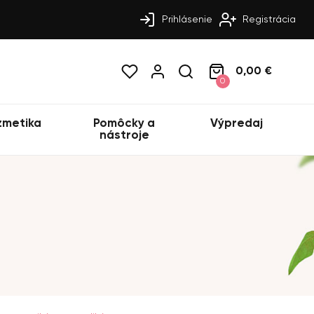
Prihlásenie
Registrácia
0,00 €
0
zmetika
Pomôcky a
Výpredaj
nástroje