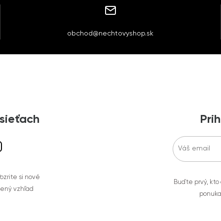
obchod@nechtovyshop.sk
 sieťach
Prih
zrite si nové
Buďte prvý, kto
bený vzhľad
ponuka