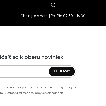
Chatujte s nami | Po-Pia 07:30 - 16:00
lásiť sa k oberu noviniek
 dostane e-maily s najnovšími produktmi a výhodnými
mi. Z odberu sa môžete kedykoľvek odhlásiť.