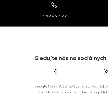
+421 907 917 349
Sledujte nás na sociálnych
Sledujte Nás na Vašich obľúbených platformách. Po
produkty, videá s návodmi a zdieľajte svoj obľú