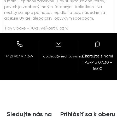
s malou lepiacou zarážkou. Tipy sú sýto zelenej farby,
povrch je zdobený malými farebnými trblietkami. Na
nechty sa lepia pomocou lepidla na tipy, následne sa
aplikuje UV gél alebo akryl obvyklým spôsobom.
Tipy v boxe - 70ks, veľkosť 0 až 9.
Chatujte s nami
+421 907 917 349
obchod@nechtovyshop.sk
| Po-Pia 07:30 -
16:00
Sledujte nás na
Prihlásiť sa k oberu