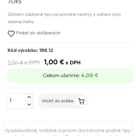
70ks
Glitrami zdobené tipy na prírodné nechty, v odtieni sýto
zelenej farby.
Pridať do obľúbených
Kód výrobku: 188.12
1,00 €
5,00 €
s DPH
s DPH
4,00 €
Celkom ušetríte:
expand_less
Vložiť do košíka
expand_more
Vysokokvalitné, stabilné a pritom dostatočne pružné tipy