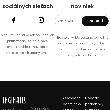
sociálnych sieťach
noviniek
Sledujte Nás na Vašich obľúbených
Buďte prvý, kto dostane e-maily s
platformách. Pozrite si nové
najnovšími produktmi a výhodnými
produkty, videá s návodmi a
ponukami. Z odberu sa môžete
zdieľajte svoj obľúbený vzhľad
kedykoľvek odhlásiť.
Obchodné
Dodacie
podmienky
podmienky
Výnimočná
Inginails s.r.o.