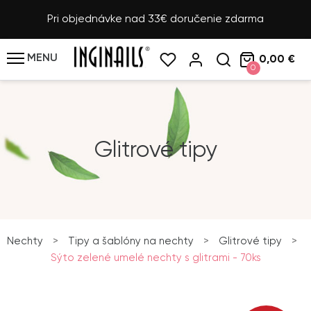
Pri objednávke nad 33€ doručenie zdarma
MENU
0,00 €
0
Glitrové tipy
Nechty
>
Tipy a šablóny na nechty
>
Glitrové tipy
>
Sýto zelené umelé nechty s glitrami - 70ks