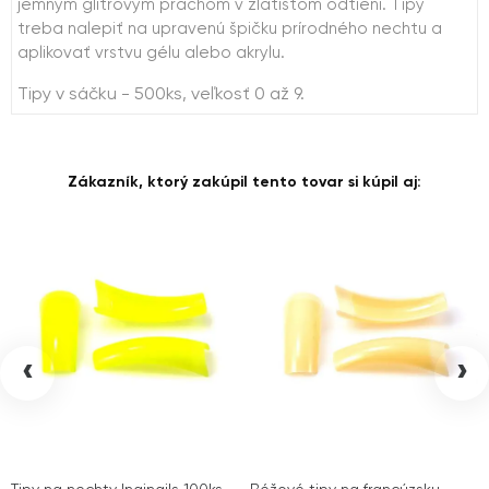
jemným glitrovým prachom v zlatistom odtieni. Tipy
treba nalepiť na upravenú špičku prírodného nechtu a
aplikovať vrstvu gélu alebo akrylu.
Tipy v sáčku - 500ks, veľkosť 0 až 9.
Zákazník, ktorý zakúpil tento tovar si kúpil aj:
‹
›