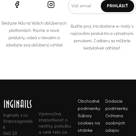
Sledujte Nás na Vašich obľúbených
Buďte prvý, kto dostane e-maily s
platformách. Pozrite si nové
najnovšími produktmi a výhodnými
produkty, videá s návodmi a
ponukami. Z odberu sa môžete
zdieľajte svoj obľúbený vzhľad
kedykoľvek odhlásiť.
Obchodné
Dodacie
podmienky
podmienky
Výnimočná
Inginails s.r.o.
Súbory
Ochrana
starostlivosť o
Starozagorská
cookies na
osobných
nechty, pokožku
6
stránke
údajov
a celé telo za
040 23