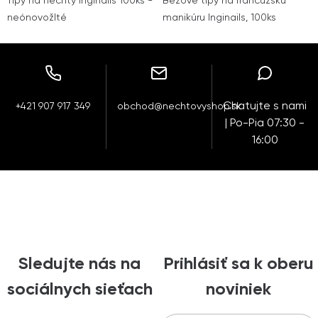
Tipy na nechty Inginails 100ks -
Béžové tipy na francúzsku
neónovožlté
manikúru Inginails, 100ks
Chatujte s nami
+421 907 917 349
obchod@nechtovyshop.sk
| Po-Pia 07:30 -
16:00
Sledujte nás na
Prihlásiť sa k oberu
sociálnych sieťach
noviniek