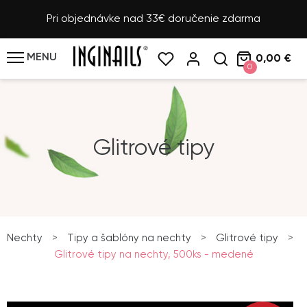
Pri objednávke nad 33€ doručenie zdarma
MENU
0,00 €
0
Glitrové tipy
Nechty
>
Tipy a šablóny na nechty
>
Glitrové tipy
>
Glitrové tipy na nechty, 500ks - medené