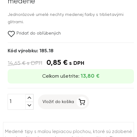
medené
Jednorázové umelé nechty medenej farby s trblietavými
glitrami.
Pridať do obľúbených
Kód výrobku: 185.18
0,85 €
14,65 €
s DPH
s DPH
13,80 €
Celkom ušetríte:
expand_less
Vložiť do košíka
expand_more
Medené tipy s malou lepiacou plochou, ktoré sú zdobené