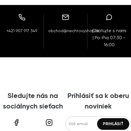
Chatujte s nami
+421 907 917 349
obchod@nechtovyshop.sk
| Po-Pia 07:30 -
16:00
Sledujte nás na
Prihlásiť sa k oberu
sociálnych sieťach
noviniek