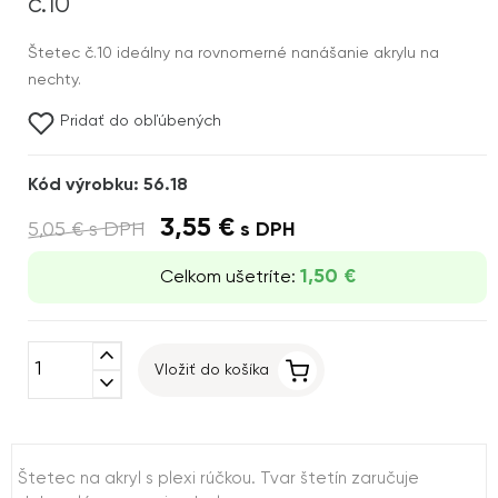
č.10
Štetec č.10 ideálny na rovnomerné nanášanie akrylu na
nechty.
Pridať do obľúbených
Kód výrobku: 56.18
3,55 €
5,05 €
s DPH
s DPH
1,50 €
Celkom ušetríte:
expand_less
Vložiť do košíka
expand_more
Štetec na akryl s plexi rúčkou. Tvar štetín zaručuje