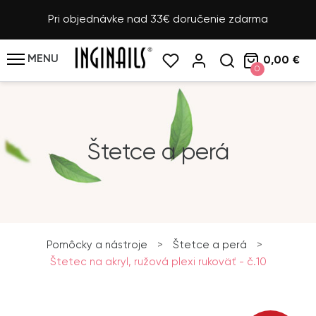
Pri objednávke nad 33€ doručenie zdarma
MENU
0,00 €
0
Štetce a perá
Pomôcky a nástroje
>
Štetce a perá
>
Štetec na akryl, ružová plexi rukoväť - č.10