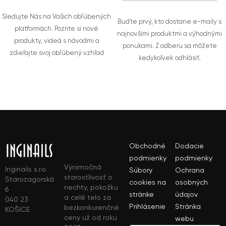
Sledujte Nás na Vašich obľúbených
Buďte prvý, kto dostane e-maily s
platformách. Pozrite si nové
najnovšími produktmi a výhodnými
produkty, videá s návodmi a
ponukami. Z odberu sa môžete
zdieľajte svoj obľúbený vzhľad
kedykoľvek odhlásiť.
Obchodné
Dodacie
podmienky
podmienky
Výnimočná
Inginails s.r.o.
Súbory
Ochrana
starostlivosť o
Starozagorská
cookies na
osobných
nechty, pokožku
6
stránke
údajov
a celé telo za
040 23
Prihlásenie
Stránka
bezkonkurenčné
KOŠICE
ceny už od roku
webu